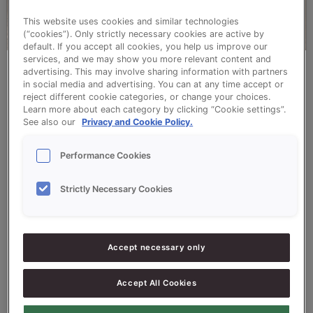
This website uses cookies and similar technologies
(“cookies”). Only strictly necessary cookies are active by
default. If you accept all cookies, you help us improve our
services, and we may show you more relevant content and
advertising. This may involve sharing information with partners
in social media and advertising. You can at any time accept or
reject different cookie categories, or change your choices.
Learn more about each category by clicking “Cookie settings”.
Baguette Rustique / Ciabatta avec ProSon
See also our
Privacy and Cookie Policy.
Freeze
Performance Cookies
Améliorant pâteux multifonctionnel développé
Strictly Necessary Cookies
pour garantir une qualité irréprochable à vos
produits en cas de congélation des pâtons
avant cuisson
Accept necessary only
Accept All Cookies
Ingrédients