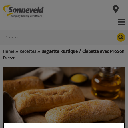
Skip
to
content
Search
Home
»
Recettes
»
Baguette Rustique / Ciabatta avec ProSon
Freeze