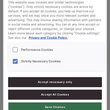
This website uses cookies and similar technologies
(“cookies”). Only strictly necessary cookies are active by
default. If you accept all cookies, you help us improve our
services, and we may show you more relevant content and
Un pain complet avec Creation Malted
advertising. This may involve sharing information with partners
Wheat
in social media and advertising. You can at any time accept or
reject different cookie categories, or change your choices.
Learn more about each category by clicking “Cookie settings”.
See also our
Privacy and Cookie Policy.
Concentré sans sel pour la préparation de pain
bis, pain complet aromatique
Performance Cookies
Strictly Necessary Cookies
Ingrédients
Accept necessary only
Pain complet
Accept All Cookies
60/65 %
de farine de blé tendre type 65
30 %
de farine complète T150
Save Choices