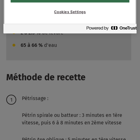
5 à 10 %
CREATION
Cookies Settings
1.8 à 2 %
de sel
2 à 2.5 %
de levure
65 à 66 %
d'eau
Méthode de recette
Pétrissage :
Pétrin spirale ou batteur : 3 minutes en 1ère
vitesse, puis 6 à 8 minutes en 2ème vitesse
Pétrin Axe oblique : 5 minutes en 1ère vitesse