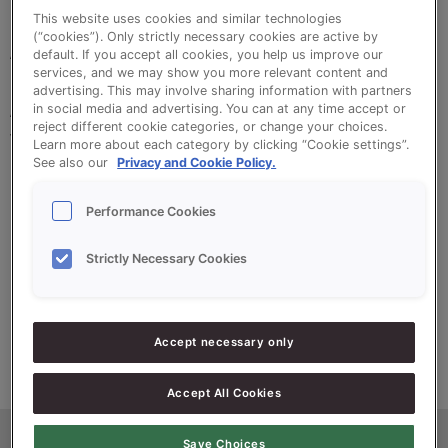
This website uses cookies and similar technologies
(“cookies”). Only strictly necessary cookies are active by
Améliorant concentré en poudre.
default. If you accept all cookies, you help us improve our
services, and we may show you more relevant content and
advertising. This may involve sharing information with partners
Adapté à toutes les variétés de pain, il complète
in social media and advertising. You can at any time accept or
reject different cookie categories, or change your choices.
votre améliorant habituel pour la fabrication de
Learn more about each category by clicking “Cookie settings”.
produits extrêmement moelleux.
See also our
Privacy and Cookie Policy.
Performance Cookies
Augmente significativement le moelleux des
produits finis
Strictly Necessary Cookies
Clean Label
Accept necessary only
Accept All Cookies
Save Choices