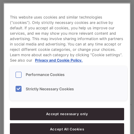
Origin Brioche Mix 100% est un mix complet prêt à
This website uses cookies and similar technologies
(“cookies”). Only strictly necessary cookies are active by
l’emploi pour la préparation de produits briochés
default. If you accept all cookies, you help us improve our
riches et fondants. Origin Brioche Mix 100% est
services, and we may show you more relevant content and
advertising. This may involve sharing information with partners
unique en son genre. Ce mélange procure au
in social media and advertising. You can at any time accept or
produit un moelleux extrême durant plusieurs jours.
reject different cookie categories, or change your choices.
Learn more about each category by clicking “Cookie settings”.
Idéal pour la fabrication de vos brioches et pains
See also our
Privacy and Cookie Policy.
au lait.
Performance Cookies
•
Bonne absorption d'eau facilitant le travail
Strictly Necessary Cookies
manuel ou en machine
•
Conservation du moelleux pendant plusieurs jours
après emballage des produits cuits
Accept necessary only
•
Structure de mie fine et très agréable, coloration
de la mie optimale
Accept All Cookies