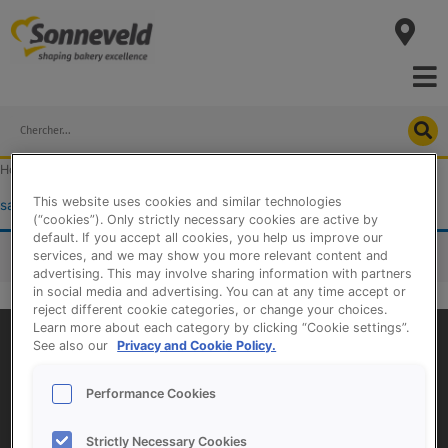
Skip
to
content
Search
Home
/
Products
/ Products tagged “savarins”
This website uses cookies and similar technologies
savarins
(“cookies”). Only strictly necessary cookies are active by
default. If you accept all cookies, you help us improve our
services, and we may show you more relevant content and
No products were found matching your selection.
advertising. This may involve sharing information with partners
in social media and advertising. You can at any time accept or
reject different cookie categories, or change your choices.
Learn more about each category by clicking “Cookie settings”.
See also our
Privacy and Cookie Policy.
Performance Cookies
Strictly Necessary Cookies