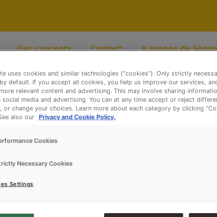
Des concepts
Contact
A propos de Sonne
te uses cookies and similar technologies (“cookies”). Only strictly necess
 by default. If you accept all cookies, you help us improve our services, a
ore relevant content and advertising. This may involve sharing informatio
n social media and advertising. You can at any time accept or reject differ
, or change your choices. Learn more about each category by clicking “Co
 See also our
Privacy and Cookie Policy.
erformance Cookies
trictly Necessary Cookies
es Settings
 looking for. Perhaps searching can help.