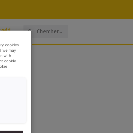
Search
Search
veld
ary cookies
nd we may
n with
ent cookie
okie